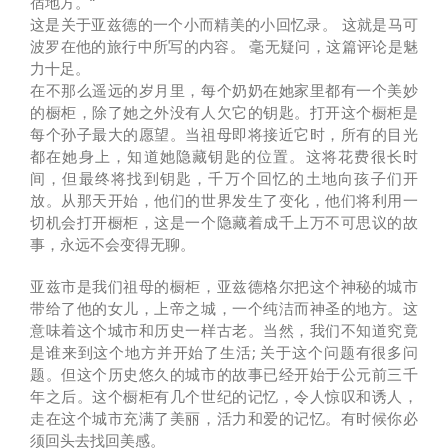
宿地方。“
这是关于亚兹德的一个小而精美的小回忆录。 这就是马可
波罗在他的旅行中所写的内容。 毫无疑问，这篇评论是魅
力十足。
在不那么遥远的岁月里，每个奶奶在她家里都有一个美妙
的橱柜，除了她之外没有人欠它的钥匙。打开这个橱柜是
每个孙子最大的愿望。当祖母即将接近它时，所有的目光
都在她身上，知道她隐藏钥匙的位置。这将花费很长时
间，但最终将找到钥匙，千万个回忆的土地向孩子们开
放。从那天开始，他们的世界发生了变化，他们将利用一
切机会打开橱柜，这是一个隐藏着成千上万不可思议的故
事，永远不会变得无聊。
亚兹市是我们祖母的橱柜，亚兹德格尔把这个神秘的城市
带给了他的女儿，上帝之城，一个纯洁而神圣的地方。这
意味着这个城市和历史一样古老。当然，我们不知道究竟
是谁来到这个地方并开始了生活; 关于这个问题有很多问
题。但这个历史悠久的城市的故事已经开始于公元前三千
年之后。这个橱柜有几个世纪的记忆，令人惊叹和诱人，
走在这个城市充满了美丽，活力和爱的记忆。有时候你必
须回头去找回美感。