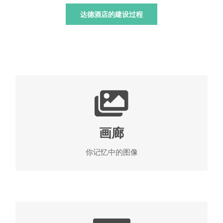
达德酒店的建设过程
浏览你的梦想
照片捕捉了我们心爱的时刻，们让我们打开一个宝
盒，一个接一个地浏览我们的记忆。 有充满生命精
画廊
神的图像，彰显我们的身份。 达德酒店的胸部，和
回顾你的回忆的最佳场所。
你记忆中的图像
查看达德酒店图片
入住前体验达德酒店