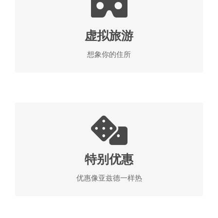
在选择达德酒店和您的住所之前，您可以虚拟访问整
个系列并想象您的住宿。 我们的建议是从中央院子
虚拟旅游
开始，进入走廊，密切关注房间。 别忘了屋顶。
想象你的住所
达德酒店的虚拟旅游
旅游和实惠的住宿
旅程本身充满了新鲜和丰盛的经历。 我们诱人的优
惠会更好。 达德酒店将为您提供特别优惠，无疑可
特别优惠
以让您免于麻烦，并将旅程的乐趣增加一倍。
优惠像亚兹德一样热
查看特别优惠