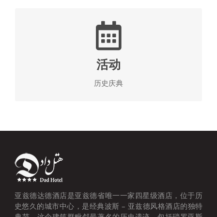
不要忘记特殊日期
波斯和亚兹德的文化和历史充满了庆祝活动和宏伟的
传统，这一起使它更有乐趣。您可以在各种场合参观
活动
活动，并在酒店举办有趣的主题展览。我们会一直让
你感到惊讶。
历史庆典
查看达德酒店活动
亚兹德达德酒店是亚兹德省唯一一家四星级酒店，位于历
史悠久的城市中心，是经典波斯 – 亚兹德风格酒店的独特
典范。这个建筑群毗邻最著名的历史遗迹，包括琐罗亚斯