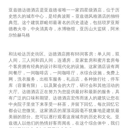
亚兹德达德酒店是亚兹德省唯一一家四星级酒店，位于历
史悠久的城市中心，是经典波斯 – 亚兹德风格酒店的独特
典范。这个建筑群毗邻最著名的历史遗迹，包括琐罗亚斯
德教火寺，中央清真寺，水博物馆，亚历山大监狱，阿米
尔恰赫马格
和法哈达历史街区。达德酒店拥有88间客房：单人间，双
人间，三人间和四人间，连通房，皇家套房和蜜月套房每
个客房拥有经典的设计和现代化的设施。这家酒店设有两
间餐厅，一间咖啡店，一间咖啡厅，水综合设施，免费上
网，洗衣服务，出租车服务，礼品店，各种旅行社，停车
库（容量有限），以及聚会的大厅，研讨会和其他活动的
大厅。达德酒店正在努力为您提供最好和最新的服务，具
有广泛的口味和期望。达德酒店宏伟而迷人的建筑让您在
中央院子里坐下来享受一杯茶，并留下回忆，每次回忆它
都会让您微笑。这家酒店的屋顶花园毫不犹豫地是建筑最
美丽的部分。您可以逐行观看这座城市的历史和文化。亚
兹德人以他们的热情好客而闻名，在这个综合体中，我们