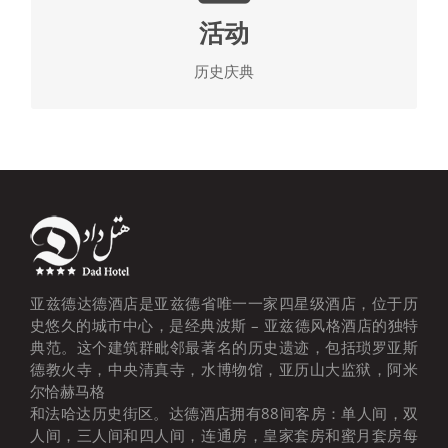
传统，这一起使它更有乐趣。您可以在各种场合参观
活动
活动，并在酒店举办有趣的主题展览。我们会一直让
你感到惊讶。
历史庆典
查看达德酒店活动
亚兹德达德酒店是亚兹德省唯一一家四星级酒店，位于历
史悠久的城市中心，是经典波斯 – 亚兹德风格酒店的独特
典范。这个建筑群毗邻最著名的历史遗迹，包括琐罗亚斯
德教火寺，中央清真寺，水博物馆，亚历山大监狱，阿米
尔恰赫马格
和法哈达历史街区。达德酒店拥有88间客房：单人间，双
人间，三人间和四人间，连通房，皇家套房和蜜月套房每