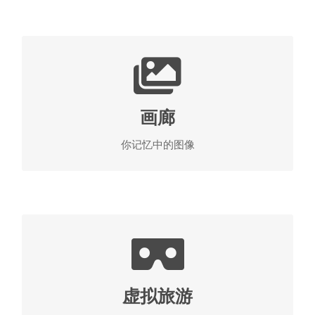
浏览你的梦想
照片捕捉了我们心爱的时刻，们让我们打开一个宝
盒，一个接一个地浏览我们的记忆。 有充满生命精
画廊
神的图像，彰显我们的身份。 达德酒店的胸部，和
回顾你的回忆的最佳场所。
你记忆中的图像
查看达德酒店图片
入住前体验达德酒店
在选择达德酒店和您的住所之前，您可以虚拟访问整
个系列并想象您的住宿。 我们的建议是从中央院子
虚拟旅游
开始，进入走廊，密切关注房间。 别忘了屋顶。