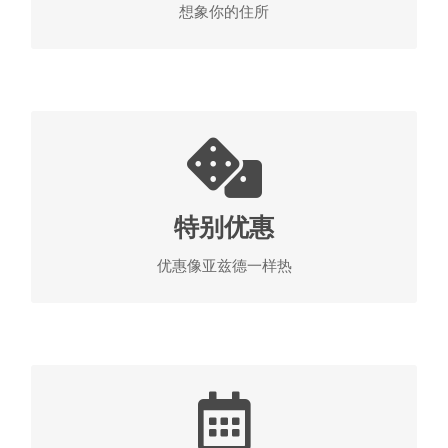
想象你的住所
达德酒店的虚拟旅游
旅游和实惠的住宿
旅程本身充满了新鲜和丰盛的经历。 我们诱人的优
惠会更好。 达德酒店将为您提供特别优惠，无疑可
特别优惠
以让您免于麻烦，并将旅程的乐趣增加一倍。
优惠像亚兹德一样热
查看特别优惠
不要忘记特殊日期
波斯和亚兹德的文化和历史充满了庆祝活动和宏伟的