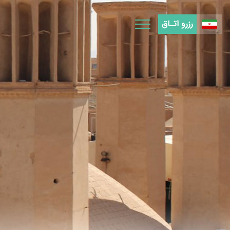
Ski
t
رزرو اتـاق
conten