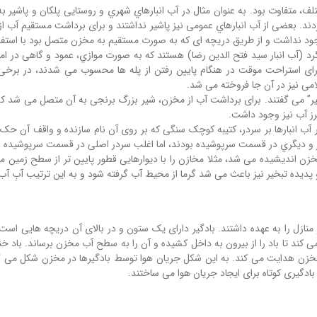
ف، متفاوت بود. به عنوان مثال در آب انبارهاي شهري و روستایی پلکان و پاشیر 
ردند. بعضی از آب انبارهاي عمومی نیز پاشیر نداشتند و برای برداشت مستقیم آب 
ود نداشت و از طریق دریچه ای که به صورت مستقیم به مخزن متصل بود با استفاده 
اگرد (آب انبار سید فتح الدین رضا) هستند که به صورت موازي، عمود و گاهی در ام
 برای استراحت موقت در هنگام پایین رفتن از پله ها محسوب می شدند، در برخی 
امی نیز در آن جا فروخته می شد.
شیر” می گفتند. برای برداشت آب از مخزن، شیر بزرگ برنجی به آن متصل می شد 
ز آب نیز وجود داشت.
ثر آب انبارها بر سردر، کتیبه کوچک سنگی که بر روی آن نام سازنده و واقف آن حک 
از و دیگري در قسمت سرپوشیده بودند، اما اغلب سردر اصلی در قسمت سرپوشیده 
ن اندیشیده می شد، مثلا مخازن را با دیوارهایی قطور پایین تر از سطح زمین می
دیده تبخیر نیز باعث می شد گرما از محیط آب گرفته شود و به این ترتیب آبِ آب
کند تا باد را از بیرون به داخل کشیده و آن را به سطح آب مخزن برساند. باد خ
 مخزن هدایت می کند. به این شکل جریان هوا توسط بادگیرها در مخزن شکل می گیرد
دگیری کوتاه برای ایجاد جریان هوا می ساختند.