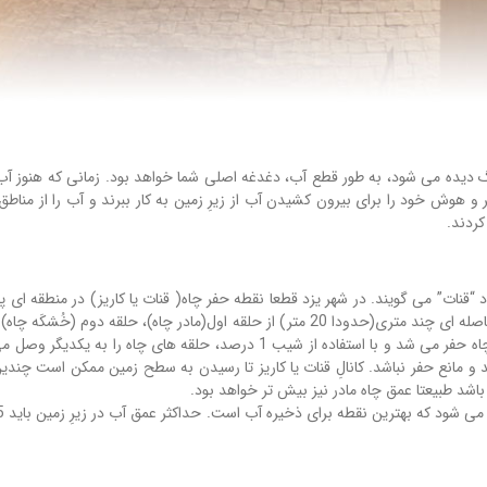
 دیده می شود، به طور قطع آب، دغدغه اصلی شما خواهد بود. زمانی که هنوز آب 
و هوش خود را برای بیرون کشیدن آب از زیرِ زمین به کار ببرند و آب را از من
ردند.
“قنات” می گویند. در شهر یزد قطعا نقطه حفر چاه( قنات یا کاریز) در منطقه ای 
بعد از چند متر حفرِ زمین(10 الی 15 متر) به آب می رسیدند. در فاصله ای چند متری(حدودا 20 مت
اول به دوم وصل می شد. به فاصله هر 20 الی 25 متر یک حلقه چاه حفر می شد و با 
د و مانع حفر نباشد. کانالِ قنات یا کاریز تا رسیدن به سطح زمین ممکن است چن
شد طبیعتا عمق چاه مادر نیز بیش تر خواهد بود.