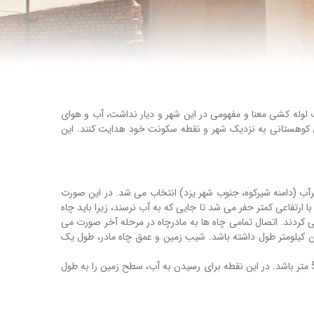
لوله کشی معنا و مفهومی در این شهر و دیار نداشت، آب و هوای
اطق کوهستانی به نزدیک شهر و نقطه سکونت خود هدایت کنند. این
پرآب (دامنه شیرکوه، جنوب شهر یزد) انتخاب می شد. در این صورت
ر) از حلقه اول(مادر چاه)، حلقه دوم (خُشکَه چاه) با ارتفاعی کمتر حفر می شد تا جایی که به آب نرسند، زیرا باید چاه
استفاده از شیب 1 درصد، حلقه های چاه را به یکدیگر وصل می کردند. اتصال تمامی چاه ها به مادرچاه در مرحله آخر صورت می
دین کیلومتر طول داشته باشد. شیب زمین و عمق چاه مادر، طول یک
به نقطه ای که آب در سطح زمین ظاهر می شود “مَظهَر قنات” گفته می شود که بهترین نقطه برای ذخیره آب است. حداکثر عمق آب در زیرِ زمین باید 5 متر باشد. در این نقطه برای رسیدن به آب، سطح زمین را به طول