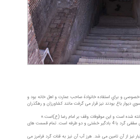
 خصوصی و براي استفاده خانوادهً صاحب عمارت و اهل خانه بود و
ي دیوار باغ بودند نیز قرار می گرفت مانند کشاورزان و رهگذران
ساخته شده است و این موقوفات وقف بر امام رضا (ع)است.»
این آب انبار در سال هاي آخر حکومت پهلوي در حال ویرانی بود، اما سال 1358 مرمت شد. آب انبار باغ دولت آباد به صورت مدور ساخته شده و دارای سقفی گرد با 4 بادگیر خشتی و دو طرفه است. تمام قسمت های
 مخزن آب انبار نیز از آن تامین می شد. هرز آب آن نیز به قنات گرد فرامرز می