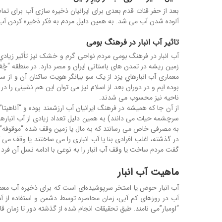
بعد از حفر قنات قدم بعدی برای ایرانیان ذخیره سازی آب برای تم
آلوده شدن آب می شد. به همین دلیل مردم به فکر ذخیره کردن آب درو
تاثیر آب انبار در فرهنگ بومی
آب انبار در فرهنگ بومی مردم نواحی گرم و خشک نیز تأثیر زیا
زمین ریشه در تمدن های باستانی ایران و مصر دارد. در منطقه “چُغا
معماری آب انبارهاي یزد از یک سو بیانگر هویت ساکنان آن و از 
بوده ایم و در دوران بعد از اسلام نیز می توان این هم نشینی را د
ناحیه نیز محسوب می شدند.
از آن جا که همیشه در فرهنگ ایرانیان آب ارزشمند بوده و “آناهیتا
سرچشمه حیات می دانند) به همین دلیل تعداد زیادی از آب انباره
به مصرفی خاص می رسانند که به مال یا زمین وقف شده “موقوفه”
در گذشته، اغلب افرادی بنا یا آب انباری را می ساختند یا وقف می 
گفت مردم ساخت یا وقف آب انبار را به نوعی با ادامه نسل آن فرد م
ماهیت آب انبار
آب ‌انبار حوض یا استخر سرپوشیده‌ای است که برای ذخیره آب معمول
آب در روزهای کم آبی، زمان محاصره توسط دشمن و استفاده از آب خنک 
“اومبار”می نامند. طبق تحقیقات انجام شده از گذشته دور تا زمان قاجا