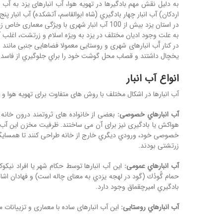
به دلیل نقش مهم بادگیرها در تهویه هوا، آب انبارهای یزد به آب
اردکان) آب انبار چهار بادگیري (شاه ابوالقاسم، آتشکده) آب انبار پ
در استان یزد بیش از 100 آب انبار شهری با ویژگی معماری خاص زمان و عصر خود از قبیل تعداد بادگیر، اندازه مخزن و پلکان وجود دارد.
به علت وجود ادیان مختلف در یزد به ویژه اسلام و زرتشت، اغلب آب 
در کنار آّب انبارهای شهری و روستایی معمولا فضاهایی جنبی مانن
یخچال داشتند و قصاب محل گوشت خود را براي جلوگیري از فاسد 
انواع آب انبار
آب انبارها در اشکال مختلف با روش های متفاوت برای تهویه هوا
آب انبارهاي خصوصی:
بعضی از خانواده های ثروتمند درون خانه خ
هواکش یا بادگیری نیز برای آن می ساختند. ظرفیت مخزن این آب ان
خصوصی خود، ورودي دیگري خارج از خانه طراحی کنند تا همسایگان ن
زرتشتی بودند.
آب انبارهاي عمومی:
این آب انبارها توسط حکام شهر یا افراد نیکو
حمام گُودُك (گود در لهجه یزدي به معنای چاله است) و فهادان اشار
بادگیري امیرچقماق وجود دارد.
آب انبارهاي روستایی:
این آب انبارهای ساده با معماری و تزییانات 