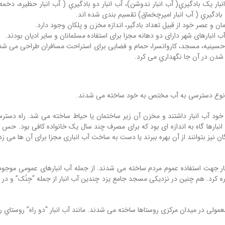
 انبار یک بادگیري( آب انبار ندوشن)، آب انبار دو بادگیري ( آب انبار حظیره، 
نج بادگیري ( آب انبار امیرچخماق) تقسیم بندی شده اند.
انبارهای شهر دارای دو دهانه مجزا برای استفاده مسلمانان و سایر ادیان بودند.
د حسینیه، مسجد، کاروانسرا، حمام و فضایی برای استراحت مسافران طراحی می شد.
شدن در آن جا نگهداري می کرد.
 و نوع دسترسی به آب مختص به خود ساخته می شدند.
ود آب انبار داشتند و مخزن آن زیر ساختمان یا حیاط ساخته می شد. راه دسترسی
بارها گاه به اندازه ای بود که برای مصرف چند سال یک خانواده کافی بود. حس ک
یز بتوانند از آن بهره ببرند یا دست به ساخت آب انباری مجزا برای آن ها می زدن
کار جهت استفاده عموم مردم ساخته می شدند. از جمله آب انبارهای عمومی موجود د
ه کرد. هم چنین در نزدیکی مسجد جامع یزد چندین آب انبار از جمله “جِنُک” و در ک
معمولی در میدان مرکزی روستاها ساخته می شدند. مانند آب انبار “دو راه” روستاي 