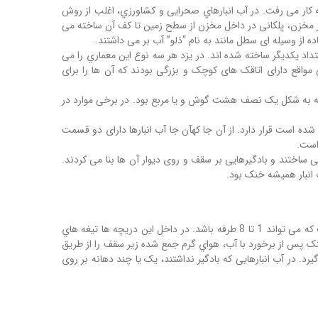
به کار می رفت. در آب انبارهاي صحرایی و کشاورزي، اغلب از روش
از مخزن، پلکانی در داخل مخزن از سطح زمین تا کف آن ساخته می
از وسیله ای سطل مانند به نام “دَلو” آب بر می داشتند.
تداد یکدیگر ساخته شده اند. در یزد هر سه نوع این معماري را می
مواقع دارای اتاقک های کوچک و بزرگی بودند که آن ها را برای
که به شکل یک نصف هشت گوش و یا مربع بود. در برخی موارد در
شده است قرار دارد. از آن جا کهآن جا آب انبارها دارای دو قسمت
است.
 ساختند و بادگیرهایی بر سقف و روی دیوار آن ها بنا می کردند.
 انبار همیشه خنک بود.
بادگیرها در اشکال مختلف نقش اصلی خنک کردن آب انبارها و نیز منازل را به عهده داشتند. بادگیر دارای یک ستون و در بالای آن دریچه هایی است که می تواند 1 تا 8 طرفه باشد. در داخل این دریچه ها تیغه هاي
نک پس از برخورد با آب، هواي گرم جمع شده زیر سقف را از طریق
. در آب انبارهایی که بادگیر نداشتند، یک یا چند دهانه بر روی