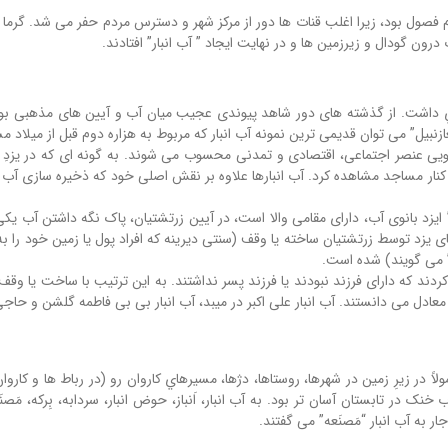
ام فصول بود، زیرا اغلب قنات ها دور از مرکز شهر و دسترس مردم حفر می شد. گرم
ن گودال و زیرزمین ها و در نهایت ایجاد ” آب انبار” افتادند.
دي داشت. از گذشته های دور شاهد پیوندی عجیب میان آب و آیین های مذهبی بود
زنبیل” می توان قدیمی ترین نمونه آب انبار که مربوط به هزاره دوم قبل از میلاد
سویی عنصر اجتماعی، اقتصادی و تمدنی محسوب می شوند. به گونه ای که در یزدِ با
ر کنار مساجد مشاهده کرد. آب انبارها علاوه بر نقش اصلی خود که ذخیره سازی آب 
” ایزد بانوی آب، دارای مقامی والا است، در آیین زرتشتیان، پاک نگه داشتن آب یکی
ای یزد توسط زرتشتیان ساخته یا وقف (سنتی دیرینه که افراد پول یا زمین خود را
 می گویند) شده است.
کردند که دارای فرزند نبودند یا فرزند پسر نداشتند. به این ترتیب با ساخت یا وق
عادل می دانستند. آب انبار علی اکبر در میبد، آب انبار بی بی فاطمه گلشن و حاجی 
اً در زیرِ زمین در شهرها، روستاها، دژها، مسیرهاي کاروان رو (در رباط ها و کا
در تابستان آسان تر بود. به آب انبار، اَنباز، حوض انبار، سردابه، بِرکه، مَصنَع
ر به آب انبار “مَصنَعه” می گفتند.