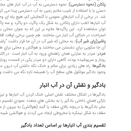
پلکان (نحوه دسترسی):
نحوه دسترسی به آب در آب انبار های مختل
دستی یا با استفاده از شیب ملایم زمین به آب دسترسی پیدا می ک
شد. در برخی از آب انبارهاي عمومی با گنجایش کم، هیچ پله ای وج
آب انبارها اغلب دارای پلکانی به شکل یک پاگرد، دو پاگرد و سه پ
توان مشاهده کرد. این پاگردها علاوه بر این که به عنوان محلی
استراحت در خنکای آب انبار می ساختند. هم چنین برخی اوقات اقل
پاشیر(پای شیر آب)
:
به محلی که شیر آب در آن جا قرار داشت “پا
آن جا سکویی براي نشستن می ساختند و هواکش و محلی براي هر
سَردر:
سَردر به عبارتی همان راهنماي ورود به آب انبار است. در اک
روباز و سرپوشیده بودند گاهی دارای دو سردر یکی در قسمت روب
بادگیرها:
راه های زیادی برای سالم و خنک نگه داشتن آبِ درون مخز
وجود بادگیر مولکول های سطح آب را همیشه تازه نگه می داشت و پ
بادگیر
و نقش آن در آب انبار
نازکی فضاي داخلی بادگیر را به بخش هاي متعدد عمودي تقسیم می 
سایر بادگیرها یا دریچه بالاي سقف یا گنبد (هواکش) به بیرون از
سقف به شکل نیمکره یا مخروطی ایجاد می کردند و هواکشی شبیه با
تقسیم بندی آب انبارها بر اساس تعداد بادگیر