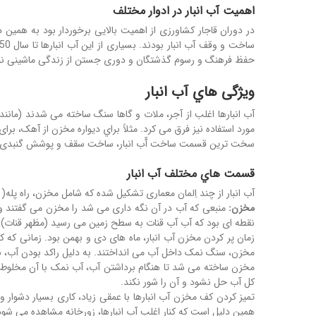
اهمیت آب انبار در ادوار مختلف
در دوران قاجار کشاورزی از اهمیت بالایی برخوردار بود به همین د
حفظ فرهنگ و رسوم گذشتگان و دوری جستن از زندگی ماشینی نو
ویژگی هاي آب انبار
آب انبارها اغلب از آجر، ملات و گاها سنگ ساخته می شدند (مانند
مورد استفاده نیز فرق می کرد. مثلاً براي دیواره مخزن از آهک، ب
سخت ترین قسمت ساخت آّب انبار، ساخت سقف و پوشش گنبدی شکل روي مخزن است، زیرا معمار
قسمت هاي مختلف آب انبار
آب انبار از چند اِلمان معماری تشکیل شده که شامل مخزن، راه پله( 
مخزن:
منبعی که آب در آن نگه داری می شد را مخزن می گفتند 
نقطه ای بود که آب آب قنات به سطح زمین می رسید (مظهر قنات).
زمان پر کردن مخزن آب انبار، ماه های دی و بهمن بود. زمانی که
مخزن، سنگ نمک داخل آب می انداختند. به دلیل راکد بودن آب، س
مخزن ساخته می شد تا هنگام برداشتن آب، آب نمک با آن مخلوط 
کل آب حل نشود و آن را شور نکند.
تمیز کردن کف مخزن آب انبارها با عمقی زیاد، کاری بسیار دشوار 
همین دلیل است که کنار اغلب آب انبارها، زورخانه مشاهده می شود