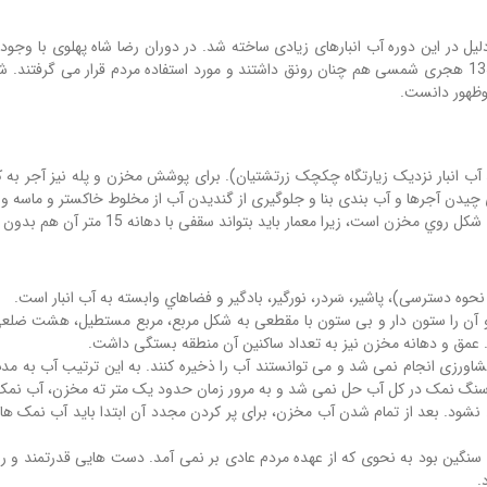
لیل در این دوره آب انبارهای زیادی ساخته شد. در دوران رضا شاه پهلوی با وجود
ساخت و وقف آب انبار بودند. بسیاری از این آب انبارها تا سال 1350 هجری شمسی هم چنان رونق داشتند و مورد استف
ظهور دانست.
 آب انبار نزدیک زیارتگاه چکچک زرتشتیان). برای پوشش مخزن و پله نیز آجر به 
رای چیدن آجرها و آب بندی بنا و جلوگیری از گندیدن آب از مخلوط خاکستر و ماسه 
 باید بتواند سقفی با دهانه 15 متر آن هم بدون استفاده از آهن و بتون بسازد.
نحوه دسترسی)، پاشیر، سَردر، نورگیر، بادگیر و فضاهاي وابسته به آب انبار است.
و آن را ستون دار و بی ستون با مقطعی به شکل مربع، مربع مستطیل، هشت ضلعی
 عمق و دهانه مخزن نیز به تعداد ساکنین آن منطقه بستگی داشت.
 کشاورزی انجام نمی شد و می توانستند آب را ذخیره کنند. به این ترتیب آب به م
نگ نمک در کل آب حل نمی شد و به مرور زمان حدود یک متر ته مخزن، آب نمک غ
نشود. بعد از تمام شدن آب مخزن، برای پر کردن مجدد آن ابتدا باید آب نمک ه
و سنگین بود به نحوی که از عهده مردم عادی بر نمی آمد. دست هایی قدرتمند و رو
.