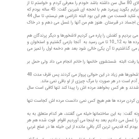
که حرکت کرد پیرمرد هم صندلی فلزیش را برداشت و گوشه ای نشست .به سمتش رفتم، چین و چروک چهره و قامت خمیده اش نشان می داد بالای 80 سال سن داشته باشد خودم را معرفی کردم و خواستم تا از
خودش بگوید ابتدا انگار حواسش خیلی به من نبود ولی مدتی که گذشت شروع کرد به حرف زدن. از او خواستم تا قدری درباره خودش و این شغل برایم بگوید پیرمرد هم با لحجه ای شیرین گفت: 45 ساله بودم که
سالار این دخمه بیمار شد و برای عمل جراحی به تهران رفت نمی دانم چرا ولی موقتا من جایگزین او شدم اما سالار، دیگر برنگشت و من ماندگار شدم، شاید قسمت من هم این بود البته ناراضی هم نیستم، تا سال 44
بعد هم شروع کردیم به دفن کردن اجساد در قبرستان. هنوز هم من آنها را غسل می دهم و در خاک
 می بردیم و کفنش را پاره می کردیم لاشخورها و دیگر پرندگان هم
شروع به خوردن گوشت هایش می کردند، آنها کاری به ما نداشتند و تا زمانی که از دخمه خارج نمی شدیم سراغ مرده نمی آمدند وقتی هم تعداد مرده ها به 12_10 تا می رسید به آنجا بازمی گشتیم و استخوان و
وم می گذاشتیم تا آن یکی خالی شود بعد هم دخمه اول را تمیز می
ز دنیا رفت البته شستشوی خانمها را خانم انجام می داد ولی حمل بر
وقتی با تعجب دلیل اعتقاد به خورده شدن مرده توسط پرندگان را پرسیدم، گفت: آن زمان مرگ و میر خیلی زیاد بوده فرصت دفن کردن نبوده است لاشخورها هم زیاد در این حوالی پرواز می کردند پس ظرف مدت 48
آدم است در هر صورت با مرگ چیزی از او باقی نمی ماند.
رستان دفن شدند و هر کس بخواهد مرده اش را پیدا کند تنها کافی است سال
 دفن کردن مرده ها هم هیچ کس نمی دانست مرده اش کجاست تنها
ونه گفت: به این ساختمانها خیله می گفتند، هر کدام متعلق به به
ده را غسل می دادیم بعد به اینجا می آوردیم اقوام فوت شده هم هر
ودم که قديمي ترين آثار باقي مانده از اين خيله ها در ضلع غربي