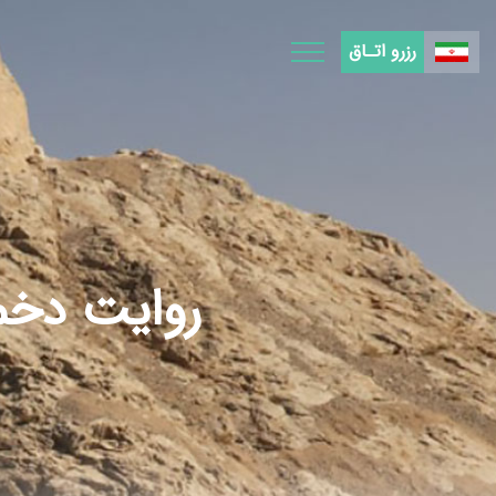
Ski
t
رزرو اتـاق
conten
روایت دخمه