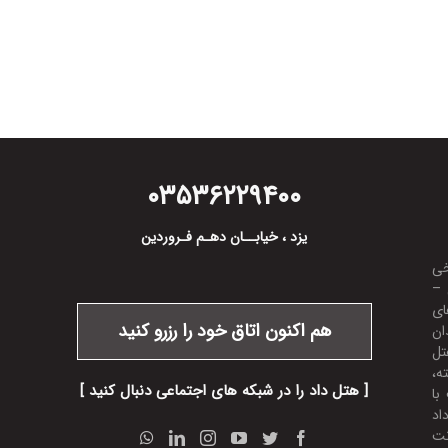
۰۳۵
۳۶۲۲۹۴۰۰
یزد ، خیابــان دهـم فـروردین
ریخی
 –
ای
هم اکنون اتاق خود را رزرو کنید
ان
تل
ته،
[ هتل داد را در شبکه های اجتماعی دنبال کنید ]
با
اد
نت