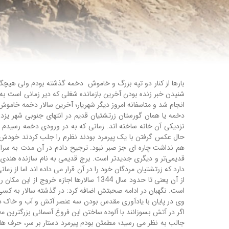
بارها از کنار دو تپه بزرگ و خاموش دخمه گذشته بودم ولی هیچگاه 
انجام شد و متاسفانه امروز دیگر شهریار؛ آخرین سالار دخمه خاموش
دخمه یا همان گورستان زرتشتیان قدیم در انتهای جنوبی شهر یزد در
نزدیکی آن خانه ساخته اند. زمانی که به در ورودی دخمه رسیدم ب
حال عکس گرفتن با یک پیرمرد بودند نظرم را جلب کردند خودش بو
هم نداشت چاره ای جز صبر نبود. ترجیح دادم در آن مدت به سراغ 
قدیمی‌تر و دیگری جدیدتر است. برج قدیمی به نام سازنده هندی آ
دارد که زرتشتیان مردگان خود را در آن قرار می داده اند اما از ز
از آن یعنی تا حدود سال 1344 سالارها اج
است. نگهبان در ادامه صحبتش اضافه کرد: در گذشته سالار به کس
وی در پایان با یادآوری مقدس بودن سه عنصر آتش و آب و خاک در آ
اگر در آتش بسوزانند با آلوده ساختن این فروغ آسمانی بزرگترین م
جالب به نظر می رسید؛ مطمئن بودم پیرمرد دستار بر سر، حرف ها