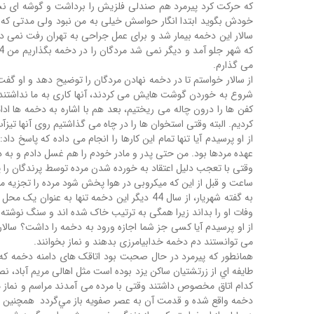
می گذارم.
از سالار خواستم تا در دخمه نهادن مردگان را توضیح دهد و او گفت
کفن ها را درون چاله می ریختیم، بعد هم با اشاره به دخمه ها اد
کردیم. البته وقتی استخوان ها را در چاه می گذاشتیم روی آنها تی
از او پرسیدم آیا تنها تمام این کارها را انجام می داده که پاسخ د
عهده مردها بود. من حتی پدر و مادر خودم را هم غسل دادم و به
ساعت و قبل از این که میکروبی در هوا پخش شود مرده را تجزیه م
به گفته شهریار، از سال 44 دیگر این دخمه ت
وفات او را بداند زیرا همگی به ترتیب خاک شده اند و سنگ نوشته آنه
از او پرسیدم آیا کسی جز شما اجازه ورود به دخمه را داشت؟ س
می توانستند دم دخمه خدابیامرزی بدهند و نماز بخوانند.
همانطور که پیرمرد در حال صحبت بود اتاقک های دامنه دخمه که تاب
طايفه اي از زرتشتيان ساكن يزد بوده است مثل اهالی مریم آباد، نص
کدام اتاق مخصوص داشتند وقتی با مرده می آمدند مراسم و نماز میت
دخمه واقع شده و قدمت آن به عصر صفويه باز مي‌گردد همچنین ق