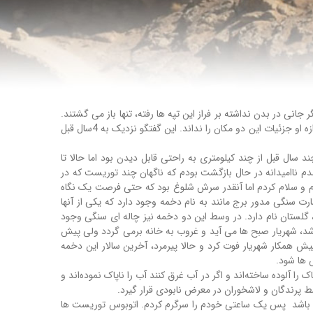
نی در بدن نداشته بر فراز این تپه ها رفته، تنها باز می گشتند.
شنیدن خبر زنده بودن آخرین بازمانده شغلی که دیر زمانی است به فراموشی سپرده شده بسیار برایم لذت بخش بود؛ مردی که شاید هیچ کس به اندازه او جزئیات این دو مکان را نداند. این گفتگو نزدیک به 4سال قبل
د سال قبل از چند کیلومتری به راحتی قابل دیدن بود اما حالا تا
دم ناامیدانه در حال بازگشت بودم که ناگهان چند توریست که در
دم و سلام کردم اما آنقدر سرش شلوغ بود که حتی فرصت یک نگاه
ت سنگی مدور برج مانند به نام دخمه وجود دارد که یكی از آنها
 گلستان نام دارد. در وسط این دو دخمه نیز چاله ای سنگی وجود
فته شد، شهریار صبح ها می آید و غروب به خانه برمی گردد ولی پیش
 او، سالها پیش همکار شهریار فوت کرد و حالا پیرمرد، آخرین سالار این دخمه
 ها شود.
لوده ساخته‌اند و اگر در آب غرق کنند آب را ناپاک نموده‌اند و
ط پرندگان و لاشخوران در معرض نابودی قرار گیرد.
شته باشد پس یک ساعتی خودم را سرگرم کردم. اتوبوس توریست ها