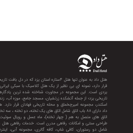
هتل داد به عنوان تنها هتل ۴ستاره استان یزد که در دل بافت تا
قرار دارد، نمونه ای بی نظیر از یک هتل کلاسیک با سبکی ایرانی
یزدی است. این مجموعه در مجاورت شناخته شده ترین یادگاره
تاریخی یزد؛ از جمله آتشکده زرتشیان، مسجد جامع، موزه آب، زند
اسکندر، مجموعه امیرچخماق و محله تاریخی فهادان قرار دارد. ه
داد دارای ۸۸ باب اتاق شامل اتاق های یک تخته، دو تخته ، سه تخ
اتاق های متصل به هم ( چهار تخته)، ماه عسل و رویال سوئیت 
طراحی سنتی و امکانات رفاهی مدرن است. خدمات رفاهی هتل د
شامل دو رستوران، کافی شاپ، کافه گالری، مجموعه آبی، اینتر