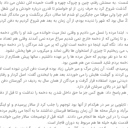
که شهر جلو آمد و دیگر نمی شد مردگان را در دخمه بگذاریم من 24 سال بود که شهر را ندیده بودم، از آن زمان به 
: ابتدا مرده را غسل می دادیم و وقتی نماز میت خوانده می شد او را بالای دخمه
امه داد: نگاه کنید اینجا دو دخمه است اولی که پر می شد مردگان را در دخمه د
زآب می ریختیم تا چیزی از استخوان ها باقی نماند و میکروب در هوا پخش نشود.
اد: نه ما دو نفر بودیم که حمل مرده ها را بر عهده داشتیم ، سالها پیش همکارم ا
 دخمه بردم شاید قسمت من هم همین بود.
ی کردند و گوشت هایش را می خوردند بعد هم با لبخندی گفت: اصل کردار و رفتار 
نها به عنوان یک محل دیدنی مورد استفاده قرار گرفت و مردگان از همان سال به ردیف در گو
ا نیز در بالای سرشان قرار دارد.
الار هم پاسخ داد: هیچ کس جز ما حق داخل شدن به دخمه را نداشت و تا قبل از
لویی بر سر در هرکدام از آنها بود توجهم را جلب کرد از سالار پرسیدم و او اینگ
رآباد و دیگر محله ها. آن زمان روستاها قبرستان نداشتند ما به آنجا می رفتیم مر
 را در این خیله ها انجام می دادند. البته قبل از توضیحات سالار جایی خوانده ب
دمت بقيه خيله ها هم مربوط به دوران قاجار است.