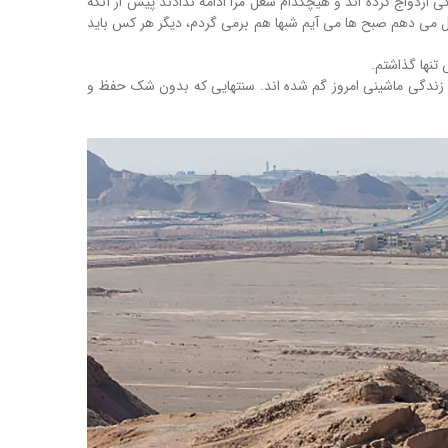
رایم بگوید شهریار هم با رویی گشاده ادامه داد: 25 ساله بودم که ازدواج کردم 5 فرزند دارم که همگی ازدواج کرده اند و هیچکدام شغل مرا ادامه ندادند پیش از آنکه
نیز که مردگان را دفن می کنند من غسل می دهم صبح ها می آیم شبها هم برمی گردم، دیگر هر کس باید
تنها گذاشتم.
ای زندگی ماشینی امروز گم شده اند. سنتهایی که بدون شک حفظ و