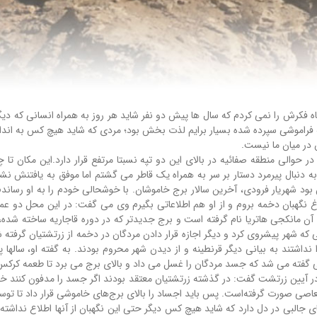
فکرش را نمی کردم که سال ها پیش دو نفر شاید هر روز به همراه انسانی که دیگر جا
 در میان ما نیست.
 حوالی منطقه صفائیه در بالای این دو تپه نسبتا مرتفع قرار دارد.این مکان تا چن
ه دنبال پیرمرد دستار بر سر به همراه یک قاطر می گشتم اما موفق به یافتنش نش
د شهریار فرودی، آخرین سالار برج خاموشان. با خوشحالی خودم را به او رسان
نگهبان دخمه بروم و از او هم اطلاعاتی بگیرم وی می گفت: در این محل دو عمار
ن مانكجی هاتریا نام گرفته است و برج جدیدتر که در دوره قاجاریه ساخته شده،
مانی که شهر پیشروی کرد و دیگر اجازه قرار دادن مردگان در دخمه از زرتشتیان گر
ازه خروج از این مکان را نداشتند به بیانی دیگر قرنطینه و از دیدن شهر محروم بودند. به گفته
ی گفته می شد که جسد مردگان را غسل می داد و بالای برج می برد تا طعمه کرکس
یین زرتشت گفت: در گذشته زرتشتیان معتقد بودند اگر جسد را مدفون کنند خاک را آ
عاصی صورت گرفته‌است. پس باید اجساد را بالای برج‌های خاموشی قرار داد تا توس
ی جالبی در دل دارد که شاید هیچ کس دیگر حتی این نگهبان از آنها اطلاع ندا