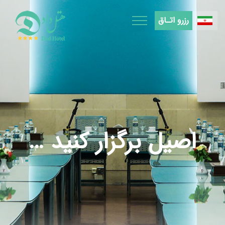
Ski
t
رزرو اتـاق
conten
اصیل برگزار کنید …