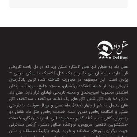
خواهیم .
مشاهده رویدادهای هتل داد
هتل داد به عنوان تنها هتل ۴ستاره استان یزد که در دل بافت تاریخی
قرار دارد، نمونه ای بی نظیر از یک هتل کلاسیک با سبکی ایرانی –
یزدی است. این مجموعه در مجاورت شناخته شده ترین یادگارهای
تاریخی یزد؛ از جمله آتشکده زرتشیان، مسجد جامع، موزه آب، زندان
اسکندر، مجموعه امیرچخماق و محله تاریخی فهادان قرار دارد. هتل داد
دارای ۸۸ باب اتاق شامل اتاق های یک تخته، دو تخته ، سه تخته، اتاق
های متصل به هم ( چهار تخته)، ماه عسل و رویال سوئیت با طراحی
سنتی و امکانات رفاهی مدرن است. خدمات رفاهی هتل داد شامل دو
رستوران، کافی شاپ، کافه گالری، مجموعه آبی، اینترنت رایگان، خدمات
خشکشویی، تاکسی سرویس، فروشگاه صنایع دستی، آژانس مسافرتی
جهت برگزاری تورهای مختلف و خرید بلیت، پارکینگ مسقف و سالن