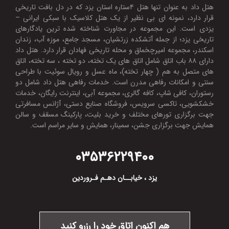
هتل داد به عنوان تنها هتل ۴ستاره استان یزد که در دل بافت تاریخی
قرار دارد، نمونه ای بی نظیر از یک هتل کلاسیک با سبکی ایرانی –
یزدی است. این مجموعه در مجاورت شناخته شده ترین یادگارهای
تاریخی یزد؛ از جمله آتشکده زرتشیان، مسجد جامع، موزه آب، زندان
اسکندر، مجموعه امیرچخماق و محله تاریخی فهادان قرار دارد. هتل داد
دارای ۸۸ باب اتاق شامل اتاق های یک تخته، دو تخته ، سه تخته، اتاق
های متصل به هم ( چهار تخته)، ماه عسل و رویال سوئیت با طراحی
سنتی و امکانات رفاهی مدرن است. خدمات رفاهی هتل داد شامل دو
رستوران، کافی شاپ، کافه گالری، مجموعه آبی، اینترنت رایگان، خدمات
خشکشویی، تاکسی سرویس، فروشگاه صنایع دستی، آژانس مسافرتی
جهت برگزاری تورهای مختلف و خرید بلیت، پارکینگ مسقف و سالن
همایش جهت برگزاری جشن، سمینار، همایش و سایر مراسم است.
۰۳۵
۳۶۲۲۹۴۰۰
یزد ، خیابــان دهـم فـروردین
هم اکنون اتاق خود را رزرو کنید