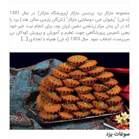
مجموعه مارکار یزد پردیس مارکار (پرورشگاه مارکار) در سال 1301
(ه.ش) "پَشوتَن جی دوسابایی مارکار" (بازرگان پارسی ساکن هند) یزد را
که در آن زمان مرکز زرتشتی نشین ایران بود، برای انجام نیت خیر خود
یعنی تاسیس پرورشگاهی جهت تعلیم و آموزش و پرورش کودکان بی
سرپرست، انتخاب نمود. سال 1303 (ه.ش) همراه با تعدادی
[...]
سوغات یزد